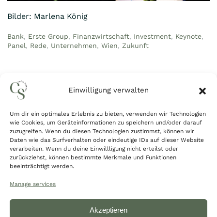
Bilder: Marlena König
Bank
,
Erste Group
,
Finanzwirtschaft
,
Investment
,
Keynote
,
Panel
,
Rede
,
Unternehmen
,
Wien
,
Zukunft
Previous
Next
Einwilligung verwalten
Um dir ein optimales Erlebnis zu bieten, verwenden wir Technologien
wie Cookies, um Geräteinformationen zu speichern und/oder darauf
zuzugreifen. Wenn du diesen Technologien zustimmst, können wir
Daten wie das Surfverhalten oder eindeutige IDs auf dieser Website
verarbeiten. Wenn du deine Einwillligung nicht erteilst oder
zurückziehst, können bestimmte Merkmale und Funktionen
beeinträchtigt werden.
Manage services
FAQ
Blog
Impressum
Datenschutz
Akzeptieren
Newsletter
AGB