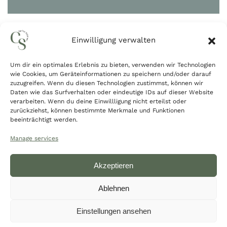
Vereinbaren Sie ein Gespräch
Einwilligung verwalten
Um dir ein optimales Erlebnis zu bieten, verwenden wir Technologien
wie Cookies, um Geräteinformationen zu speichern und/oder darauf
zuzugreifen. Wenn du diesen Technologien zustimmst, können wir
Daten wie das Surfverhalten oder eindeutige IDs auf dieser Website
verarbeiten. Wenn du deine Einwillligung nicht erteilst oder
zurückziehst, können bestimmte Merkmale und Funktionen
beeinträchtigt werden.
Manage services
FAQ
Blog
Impressum
Datenschutz
Akzeptieren
Newsletter
AGB
Ablehnen
Kontakt:
kontakt@carina-stoettner.de
Einstellungen ansehen
©
2026
Carina Stöttner. All rights reserved.