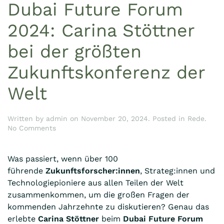
Dubai Future Forum
2024: Carina Stöttner
bei der größten
Zukunftskonferenz der
Welt
Written by
admin
on
November 20, 2024
. Posted in
Rede
.
on
No Comments
Dubai
Future
Forum
Was passiert, wenn über 100
2024:
führende
Zukunftsforscher:innen
, Strateg:innen und
Carina
Technologiepioniere aus allen Teilen der Welt
Stöttner
zusammenkommen, um die großen Fragen der
bei
der
kommenden Jahrzehnte zu diskutieren? Genau das
größten
erlebte
Carina Stöttner
beim
Dubai Future Forum
Zukunftskonferenz