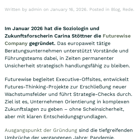
Written by
admin
on
January 16, 2026
. Posted in
Blog
,
Rede
.
Im Januar 2026 hat die Soziologin und
Zukunftsforscherin Carina Stöttner die
Futurewise
Company
gegründet.
Das europaweit tätige
Beratungsunternehmen unterstützt Vorstände und
Führungsteams dabei, in Zeiten permanenter
Unsicherheit strategisch handlungsfähig zu bleiben.
Futurewise begleitet Executive-Offsites, entwickelt
Futures-Thinking-Projekte zur Erschließung neuer
Wachstumsfelder und führt Strategie-Checks durch.
Ziel ist es, Unternehmen Orientierung in komplexen
Zukunftslagen zu geben – ohne Scheinsicherheit,
aber mit klaren Entscheidungsgrundlagen.
Ausgangspunkt der Gründung
sind die tiefgreifenden
Umbrüche der vergangenen Jahre: Pandemie,