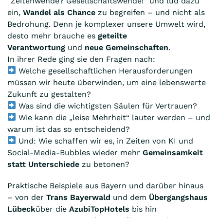
“Zeitenwende? Gesellschaftswende!” und lud dazu
ein,
Wandel als Chance
zu begreifen – und nicht als
Bedrohung. Denn je komplexer unsere Umwelt wird,
desto mehr brauche es
geteilte
Verantwortung
und
neue Gemeinschaften
.
In ihrer Rede ging sie den Fragen nach:
Welche gesellschaftlichen Herausforderungen
müssen wir heute überwinden, um eine lebenswerte
Zukunft zu gestalten?
Was sind die wichtigsten Säulen für Vertrauen?
Wie kann die „leise Mehrheit“ lauter werden – und
warum ist das so entscheidend?
Und: Wie schaffen wir es, in Zeiten von KI und
Social-Media-Bubbles wieder mehr
Gemeinsamkeit
statt Unterschiede
zu betonen?
Praktische Beispiele aus Bayern und darüber hinaus
– von der
Trans Bayerwald
und dem
Übergangshaus
Lübeck
über die
AzubiTopHotels
bis hin