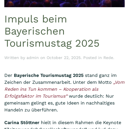
Impuls beim
Bayerischen
Tourismustag 2025
Written by
admin
on
October 22, 2025
. Posted in
Rede
.
Der
Bayerische Tourismustag 2025
stand ganz im
Zeichen der Zusammenarbeit. Unter dem Motto
„Vom
Reden ins Tun kommen – Kooperation als
Erfolgsfaktor im Tourismus“
wurde deutlich: Nur
gemeinsam gelingt es, gute Ideen in nachhaltiges
Handeln zu überführen.
Carina Stöttner
hielt in diesem Rahmen die Keynote