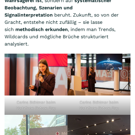
Wahrsagerei ist
, sondern auf
systematischer
Beobachtung, Szenarien und
Signalinterpretation
beruht. Zukunft, so von der
Gracht, entstehe nicht zufällig – sie lasse
sich
methodisch erkunden
, indem man Trends,
Wildcards und mögliche Brüche strukturiert
analysiert.
Carina Stöttner beim
Carina Stöttner beim
Vodafone Future Day
Vodafone Future Day