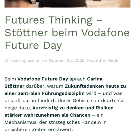
Futures Thinking –
Stöttner beim Vodafone
Future Day
Written by
admin
on
October 22, 2025
. Posted in
Rede
.
Beim
Vodafone Future Day
sprach
Carina
Stöttner
darüber, warum
Zukunftsdenken heute zu
einer zentralen Führungsdisziplin
wird – und was
uns oft daran hindert. Unser Gehirn, so erklärte sie,
neige dazu,
kurzfristig zu denken und Risiken
stärker wahrzunehmen als Chancen
– ein
Mechanismus, der strategisches Handeln in
unsicheren Zeiten erschwert.