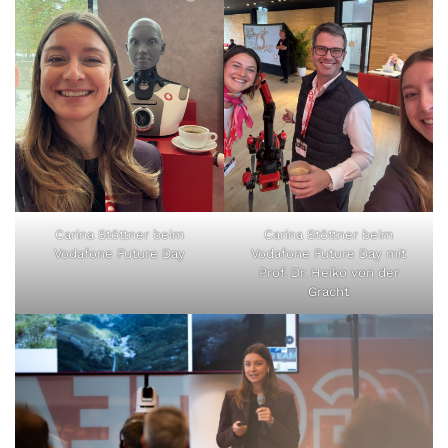
Carina Stöttner beim
Carina Stöttner beim
Vodafone Future Day
Vodafone Future Day mit
Prof. Dr. Heiko von der
Gracht