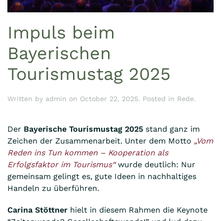
Impuls beim
Bayerischen
Tourismustag 2025
Written by
admin
on
October 22, 2025
. Posted in
Rede
.
Der
Bayerische Tourismustag 2025
stand ganz im
Zeichen der Zusammenarbeit. Unter dem Motto
„Vom
Reden ins Tun kommen – Kooperation als
Erfolgsfaktor im Tourismus“
wurde deutlich: Nur
gemeinsam gelingt es, gute Ideen in nachhaltiges
Handeln zu überführen.
Carina Stöttner
hielt in diesem Rahmen die Keynote