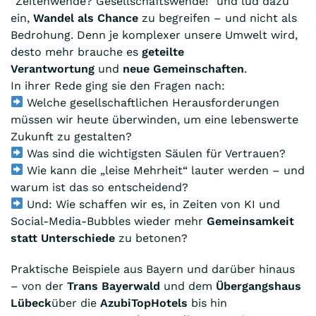
“Zeitenwende? Gesellschaftswende!” und lud dazu
ein,
Wandel als Chance
zu begreifen – und nicht als
Bedrohung. Denn je komplexer unsere Umwelt wird,
desto mehr brauche es
geteilte
Verantwortung
und
neue Gemeinschaften
.
In ihrer Rede ging sie den Fragen nach:
Welche gesellschaftlichen Herausforderungen
müssen wir heute überwinden, um eine lebenswerte
Zukunft zu gestalten?
Was sind die wichtigsten Säulen für Vertrauen?
Wie kann die „leise Mehrheit“ lauter werden – und
warum ist das so entscheidend?
Und: Wie schaffen wir es, in Zeiten von KI und
Social-Media-Bubbles wieder mehr
Gemeinsamkeit
statt Unterschiede
zu betonen?
Praktische Beispiele aus Bayern und darüber hinaus
– von der
Trans Bayerwald
und dem
Übergangshaus
Lübeck
über die
AzubiTopHotels
bis hin